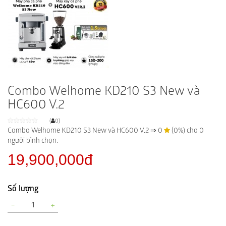
Combo Welhome KD210 S3 New và
HC600 V.2
(
0)
Combo Welhome KD210 S3 New và HC600 V.2
⇒
0
(0%) cho
0
người bình chọn.
19,900,000đ
Số lượng
−
+